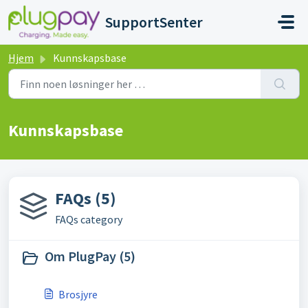
Gå til hovedinnhold
SupportSenter
Hjem
Kunnskapsbase
Kunnskapsbase
FAQs (5)
FAQs category
Om PlugPay (5)
Brosjyre