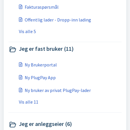
Fakturaspørsmål
Offentlig lader - Dropp-inn lading
Vis alle 5
Jeg er fast bruker (11)
Ny Brukerportal
Ny PlugPay App
Ny bruker av privat PlugPay-lader
Vis alle 11
Jeg er anleggseier (6)