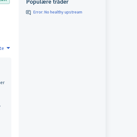
Populære tråder
Error: No healthy upstream
te
ter
,