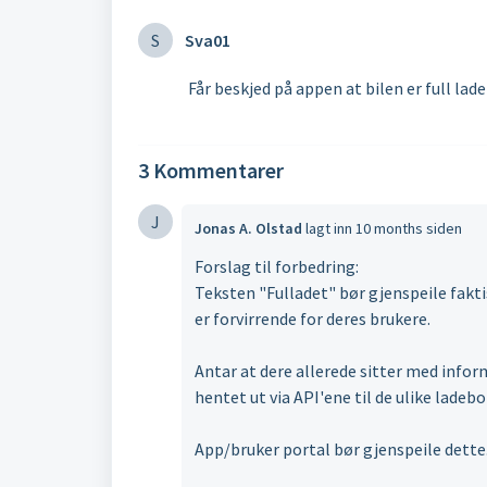
S
Sva01
Får beskjed på appen at bilen er full lade
3 Kommentarer
J
Jonas A. Olstad
lagt inn
10 months siden
Forslag til forbedring:
Teksten "Fulladet" bør gjenspeile fakti
er forvirrende for deres brukere.
Antar at dere allerede sitter med inform
hentet ut via API'ene til de ulike ladeb
App/bruker portal bør gjenspeile dette